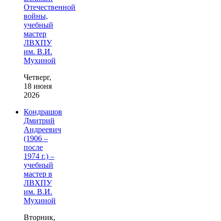
Отечественной
войны,
учебный
мастер
ЛВХПУ
им. В.И.
Мухиной
Четверг,
18 июня
2026
Кондрашов
Дмитрий
Андреевич
(1906 –
после
1974 г.) –
учебный
мастер в
ЛВХПУ
им. В.И.
Мухиной
Вторник,