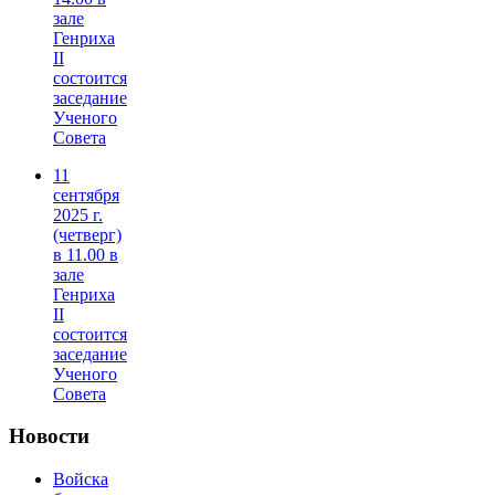
зале
Генриха
II
состоится
заседание
Ученого
Совета
11
сентября
2025 г.
(четверг)
в 11.00 в
зале
Генриха
II
состоится
заседание
Ученого
Совета
Новости
Войска