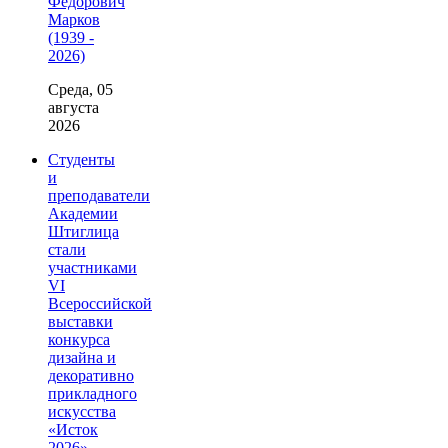
Фёдорович
Марков
(1939 -
2026)
Среда, 05
августа
2026
Студенты
и
преподаватели
Академии
Штиглица
стали
участниками
VI
Всероссийской
выставки
конкурса
дизайна и
декоративно
прикладного
искусства
«Исток
2026»