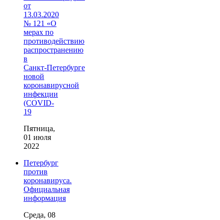
от
13.03.2020
№ 121 «О
мерах по
противодействию
распространению
в
Санкт‑Петербурге
новой
коронавирусной
инфекции
(COVID-
19
Пятница,
01 июля
2022
Петербург
против
коронавируса.
Официальная
информация
Среда, 08