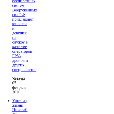
беспилотных
систем
Вооружённых
сил РФ
приглашают
юношей
и
девушек
на
службу в
качестве
операторов
FPV-
дронов и
других
специалистов
Четверг,
05
февраля
2026
Ушел из
жизни
Николай