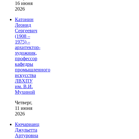
16 июня
2026
Катонин
Леонид
Сергеевич
(1908 –
1975) –
архитектор-
художник,
профессор
кафедры
промышленного
искусства
ЛВХПУ
им. В.И.
Мухиной
Четверг,
11 июня
2026
Кючарианц
Джульетта
Артуровна