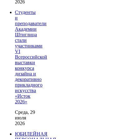
2026
Студенты
и
преподаватели
Академии
Штиглица
стали
участниками
VI
Всероссийской
выставки
конкурса
дизайна и
декоративно
прикладного
искусства
«Исток
2026»
Среда, 29
июля
2026
ЮБИЛЕЙНАЯ