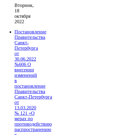
Вторник,
18
октября
2022
Постановление
Правительства
Санкт-
Петербурга
от
30.06.2022
№606 О
внесении
изменений
в
постановление
Правительства
Санкт‑Петербурга
от
13.03.2020
№ 121 «О
мерах по
противодействию
распространению
в