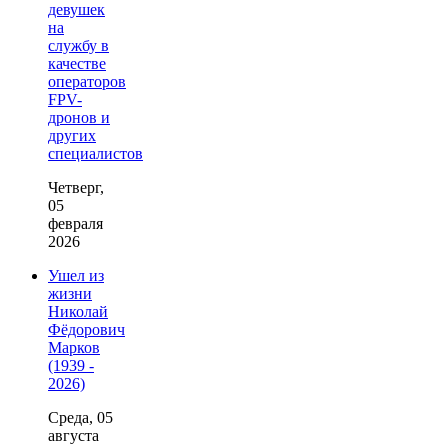
девушек
на
службу в
качестве
операторов
FPV-
дронов и
других
специалистов
Четверг,
05
февраля
2026
Ушел из
жизни
Николай
Фёдорович
Марков
(1939 -
2026)
Среда, 05
августа