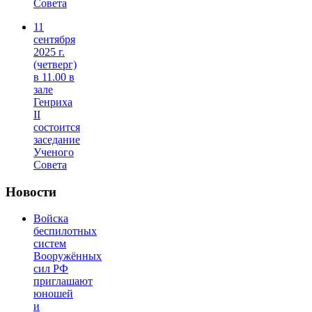
Совета
11
сентября
2025 г.
(четверг)
в 11.00 в
зале
Генриха
II
состоится
заседание
Ученого
Совета
Новости
Войска
беспилотных
систем
Вооружённых
сил РФ
приглашают
юношей
и