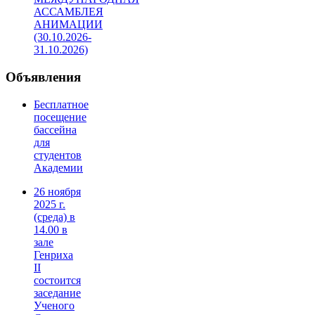
АССАМБЛЕЯ
АНИМАЦИИ
(30.10.2026-
31.10.2026)
Объявления
Бесплатное
посещение
бассейна
для
студентов
Академии
26 ноября
2025 г.
(среда) в
14.00 в
зале
Генриха
II
состоится
заседание
Ученого