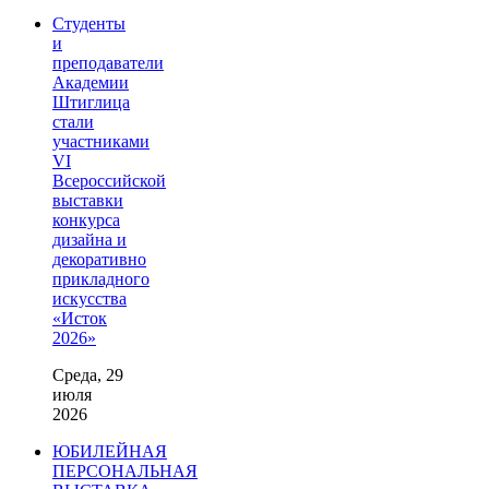
Студенты
и
преподаватели
Академии
Штиглица
стали
участниками
VI
Всероссийской
выставки
конкурса
дизайна и
декоративно
прикладного
искусства
«Исток
2026»
Среда, 29
июля
2026
ЮБИЛЕЙНАЯ
ПЕРСОНАЛЬНАЯ