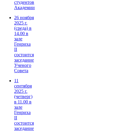
студентов
Академии
26 ноября
2025 г.
(среда) в
14.00 в
зале
Генриха
II
состоится
заседание
Ученого
Совета
11
сентября
2025 г.
(четверг)
в 11.00 в
зале
Генриха
II
состоится
заседание