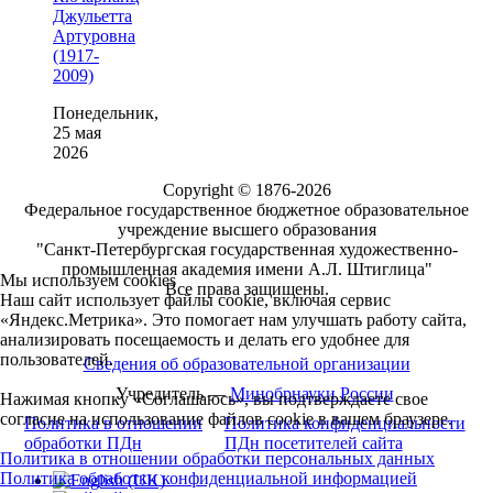
Джульетта
Артуровна
(1917-
2009)
Понедельник,
25 мая
2026
Copyright © 1876-2026
Федеральное государственное бюджетное образовательное
учреждение высшего образования
"Санкт-Петербургская государственная художественно-
промышленная академия имени А.Л. Штиглица"
Мы используем cookies
Все права защищены.
Наш сайт использует файлы cookie, включая сервис
«Яндекс.Метрика». Это помогает нам улучшать работу сайта,
анализировать посещаемость и делать его удобнее для
пользователей.
Сведения об образовательной организации
Учредитель —
Минобрнауки России
Нажимая кнопку «Соглашаюсь», вы подтверждаете свое
согласие на использование файлов cookie в вашем браузере.
Политика в отношении
Политика конфиденциальности
обработки ПДн
ПДн посетителей сайта
Политика в отношении обработки персональных данных
Политика обработки конфиденциальной информацией