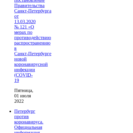
постановление
Правительства
Санкт‑Петербурга
от
13.03.2020
№ 121 «О
мерах по
противодействию
распространению
в
Санкт‑Петербурге
новой
коронавирусной
инфекции
(COVID-
19
Пятница,
01 июля
2022
Петербург
против
коронавируса.
Официальная
информация