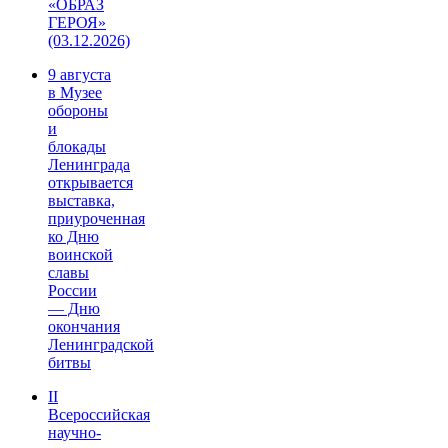
«ОБРАЗ
ГЕРОЯ»
(03.12.2026)
9 августа
в Музее
обороны
и
блокады
Ленинграда
открывается
выставка,
приуроченная
ко Дню
воинской
славы
России
— Дню
окончания
Ленинградской
битвы
II
Всероссийская
научно-