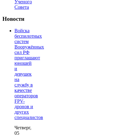
Ученого
Совета
Новости
Войска
беспилотных
систем
Вооружённых
сил РФ
приглашают
юношей
и
девушек
на
службу в
качестве
операторов
FPV-
дронов и
других
специалистов
Четверг,
05