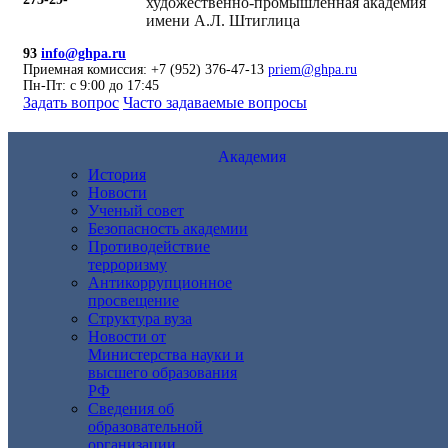
художественно-промышленная академия
имени А.Л. Штиглица
93
info@ghpa.ru
Приемная комиссия: +7 (952) 376-47-13
priem@ghpa.ru
Пн-Пт: с 9:00 до 17:45
Задать вопрос
Часто задаваемые вопросы
Академия
История
Новости
Ученый совет
Безопасность академии
Противодействие
терроризму
Антикоррупционное
просвещение
Структура вуза
Новости от
Министерства науки и
высшего образования
РФ
Сведения об
образовательной
организации