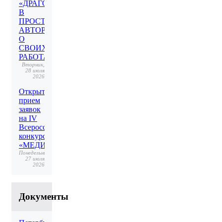
«ДРАГОЦЕННОЕ
В
ПРОСТОМ».
АВТОР
О
СВОИХ
РАБОТАХ
Вторник,
28 июля
2026
Открыт
прием
заявок
на IV
Всероссийский
конкурс
«МЕДИАКОД»
Понедельник,
27 июля
2026
Документы