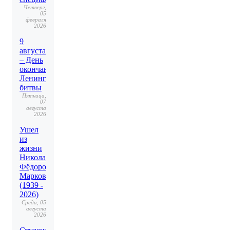
Четверг,
05
февраля
2026
9
августа
– День
окончания
Ленинградской
битвы
Пятница,
07
августа
2026
Ушел
из
жизни
Николай
Фёдорович
Марков
(1939 -
2026)
Среда, 05
августа
2026