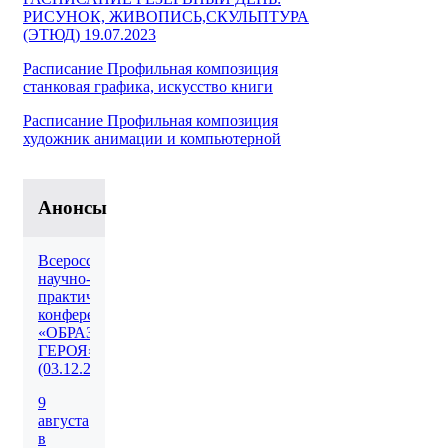
РИСУНОК, ЖИВОПИСЬ,СКУЛЬПТУРА
(ЭТЮД) 19.07.2023
Расписание Профильная композиция
станковая графика, искусство книги
Расписание Профильная композиция
художник анимации и компьютерной
Анонсы
Всероссийская
научно-
практическая
конференция
«ОБРАЗ
ГЕРОЯ»
(03.12.2026)
9
августа
в