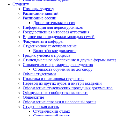
Студенту
Помощь студенту
Расписание занятий
Расписание сессии
Дополнительная сессия
Информация для первокурсников
Государственная итоговая аттестация
Единое окно поддержки молодых семей
Факультеты и кафедры
Студенческое самоуправление
Волонтёрское движение
График учебного процесса
Стипендиальное обеспечение и другие формы мате
Справочная информация для студентов
Cтоимость обучения по договору
Обмен студентами
Практика и стажировка студентов
Перевод из других вузов и внутри академии
Оформление студенческих проездных документов
Официальные сообщества вконтакте
Общежитие
Оформление справки в налоговый орган
Студенческая жизнь
Студенческий отдых
Студенческий спорт