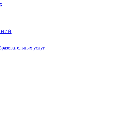
х
А
АНИЙ
бразовательных услуг