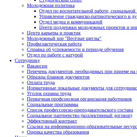
Молодежная политика
Отдел по воспитательной работе, социальной
Управление гражданско-патриотического и д
Отдел медиа и коммуникаций
Центр поддержки молодежных проектов и ин
Центр карьеры и практик
Молодежный хор "Весёлые щеглы"
Профилактическая работа
Справка об успеваемости и периоде обучения
Отдел по работе с натурой
Сотруднику
Вакансии
Перечень документов, необходимых при приеме на 
Образцы бланков документов
Оплата труда
Нормативные локальные документы для сотрудник
Уголок охраны труда
Первичная профсоюзная организация работников
Социальные программы
Список профессорско-преподавательского состава
Социальное партнерство (коллективный договор)
Эффективный контракт
Ссылки на информационно-образовательные ресур
Оценка качества образования