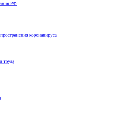
вания РФ
пространения коронавируса
й труда
а