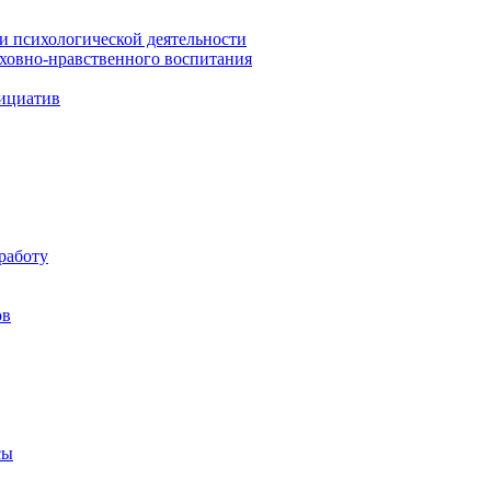
 и психологической деятельности
уховно-нравственного воспитания
ициатив
работу
ов
сы