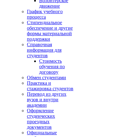
Волонтёрское
движение
График учебного
процесса
Стипендиальное
обеспечение и другие
формы материальной
поддержки
Справочная
информация для
студентов
Cтоимость
обучения по
договору
Обмен студентами
Практика и
стажировка студентов
Перевод из других
вузов и внутри
академии
Оформление
студенческих
проездных
документов
Официальные