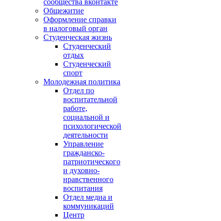
сообщества вконтакте
Общежитие
Оформление справки
в налоговый орган
Студенческая жизнь
Студенческий
отдых
Студенческий
спорт
Молодежная политика
Отдел по
воспитательной
работе,
социальной и
психологической
деятельности
Управление
гражданско-
патриотического
и духовно-
нравственного
воспитания
Отдел медиа и
коммуникаций
Центр