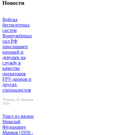
Новости
Войска
беспилотных
систем
Вооружённых
сил РФ
приглашают
юношей и
девушек на
службу в
качестве
операторов
FPV-дронов и
других
специалистов
Четверг, 05 февраля
2026
Ушел из жизни
Николай
Фёдорович
Марков (1939 -