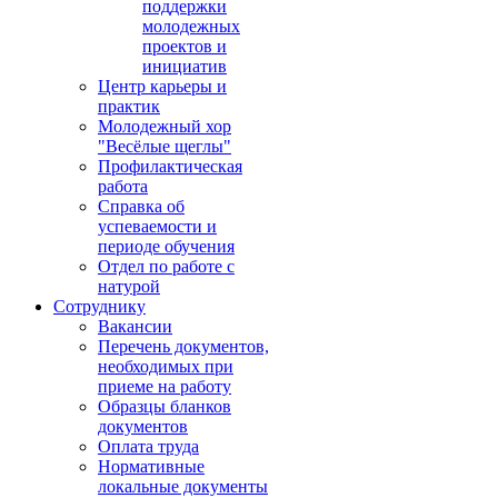
поддержки
молодежных
проектов и
инициатив
Центр карьеры и
практик
Молодежный хор
"Весёлые щеглы"
Профилактическая
работа
Справка об
успеваемости и
периоде обучения
Отдел по работе с
натурой
Сотруднику
Вакансии
Перечень документов,
необходимых при
приеме на работу
Образцы бланков
документов
Оплата труда
Нормативные
локальные документы