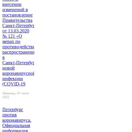
внесении
изменений в
постановление
Правительства
Санкт‑Петербурга
от 13.03.2020
№ 121 «О
мерах по
противодействию
распространению
в
Санкт‑Петербурге
новой
коронавирусной
инфекции
(COVID-19
Пятница, 01 июля
2022
Петербург
против
коронавируса.
Официальная
информация