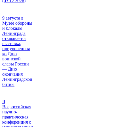
(03.12.2026)
9 августа в
Музее обороны
и блокады
Ленинграда
открывается
выставка,
приуроченная
ко Дню
воинской
славы России
— Дню
окончания
Ленинградской
битвы
II
Всероссийская
научно-
практическая
конференция с