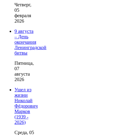
Четверг,
05
февраля
2026
9 августа
– День
окончания
Ленинградской
битвы
Пятница,
07
августа
2026
Ушел из
жизни
Николай
Фёдорович
Марков
(1939 -
2026)
Среда, 05