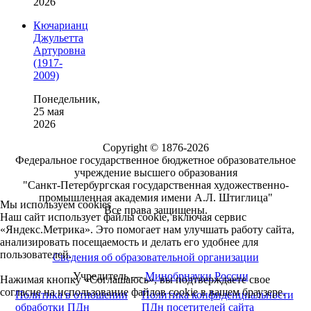
2026
Кючарианц
Джульетта
Артуровна
(1917-
2009)
Понедельник,
25 мая
2026
Copyright © 1876-2026
Федеральное государственное бюджетное образовательное
учреждение высшего образования
"Санкт-Петербургская государственная художественно-
промышленная академия имени А.Л. Штиглица"
Мы используем cookies
Все права защищены.
Наш сайт использует файлы cookie, включая сервис
«Яндекс.Метрика». Это помогает нам улучшать работу сайта,
анализировать посещаемость и делать его удобнее для
пользователей.
Сведения об образовательной организации
Учредитель —
Минобрнауки России
Нажимая кнопку «Соглашаюсь», вы подтверждаете свое
согласие на использование файлов cookie в вашем браузере.
Политика в отношении
Политика конфиденциальности
обработки ПДн
ПДн посетителей сайта