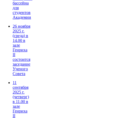
бассейна
для
студентов
Академии
26 ноября
2025 г.
(среда) в
14.00 в
зале
Генриха
II
состоится
заседание
Ученого
Совета
11
сентября
2025 г.
(четверг)
в 11.00 в
зале
Генриха
II