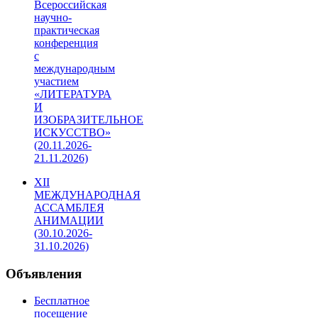
Всероссийская
научно-
практическая
конференция
с
международным
участием
«ЛИТЕРАТУРА
И
ИЗОБРАЗИТЕЛЬНОЕ
ИСКУССТВО»
(20.11.2026-
21.11.2026)
XII
МЕЖДУНАРОДНАЯ
АССАМБЛЕЯ
АНИМАЦИИ
(30.10.2026-
31.10.2026)
Объявления
Бесплатное
посещение