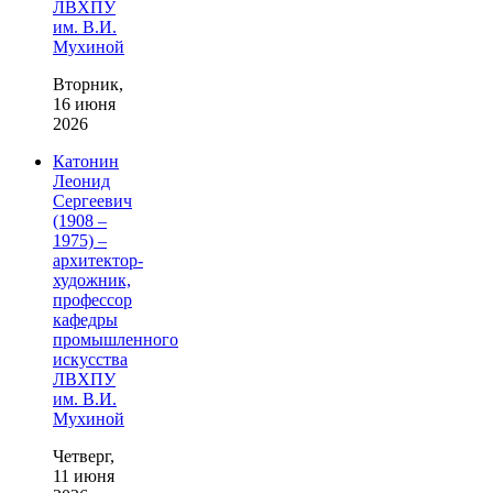
ЛВХПУ
им. В.И.
Мухиной
Вторник,
16 июня
2026
Катонин
Леонид
Сергеевич
(1908 –
1975) –
архитектор-
художник,
профессор
кафедры
промышленного
искусства
ЛВХПУ
им. В.И.
Мухиной
Четверг,
11 июня