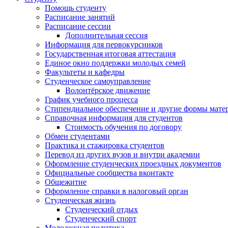
Помощь студенту
Расписание занятий
Расписание сессии
Дополнительная сессия
Информация для первокурсников
Государственная итоговая аттестация
Единое окно поддержки молодых семей
Факультеты и кафедры
Студенческое самоуправление
Волонтёрское движение
График учебного процесса
Стипендиальное обеспечение и другие формы мате
Справочная информация для студентов
Cтоимость обучения по договору
Обмен студентами
Практика и стажировка студентов
Перевод из других вузов и внутри академии
Оформление студенческих проездных документов
Официальные сообщества вконтакте
Общежитие
Оформление справки в налоговый орган
Студенческая жизнь
Студенческий отдых
Студенческий спорт
Молодежная политика