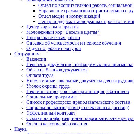
Отдел по воспитательной работе, социальной
Управление гражданско-патриотического и д
Отдел медиа и коммуникаций
Центр поддержки молодежных проектов и ин
Центр карьеры и практик
Молодежный хор "Весёлые щеглы"
Профилактическая работа
Справка об успеваемости и периоде обучения
Отдел по работе с натурой
Сотруднику
Вакансии
Перечень документов, необходимых при приеме на 
Образцы бланков документов
Оплата труда
Нормативные локальные документы для сотрудник
Уголок охраны труда
Первичная профсоюзная организация работников
Социальные программы
Список профессорско-преподавательского состава
Социальное партнерство (коллективный договор)
Эффективный контракт
Ссылки на информационно-образовательные ресур
Оценка качества образования
Наука