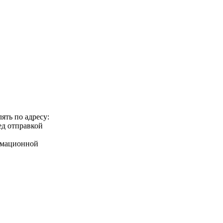
ять по адресу:
ед отправкой
ормационной