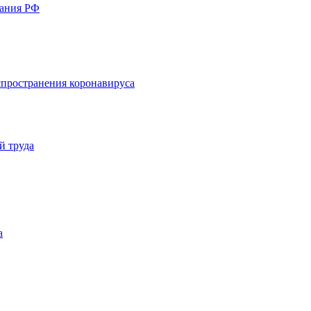
вания РФ
пространения коронавируса
й труда
а