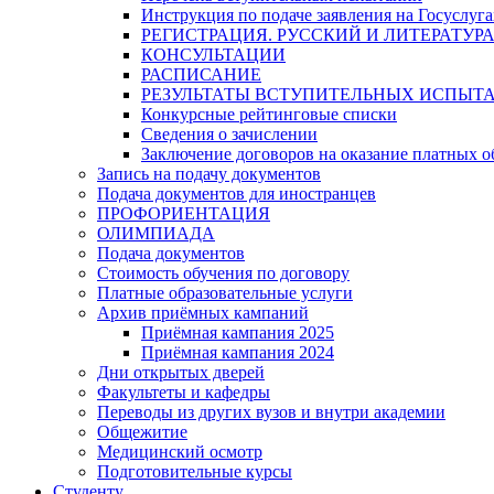
Инструкция по подаче заявления на Госуслуга
РЕГИСТРАЦИЯ. РУССКИЙ И ЛИТЕРАТУР
КОНСУЛЬТАЦИИ
РАСПИСАНИЕ
РЕЗУЛЬТАТЫ ВСТУПИТЕЛЬНЫХ ИСПЫТ
Конкурсные рейтинговые списки
Сведения о зачислении
Заключение договоров на оказание платных о
Запись на подачу документов
Подача документов для иностранцев
ПРОФОРИЕНТАЦИЯ
ОЛИМПИАДА
Подача документов
Стоимость обучения по договору
Платные образовательные услуги
Архив приёмных кампаний
Приёмная кампания 2025
Приёмная кампания 2024
Дни открытых дверей
Факультеты и кафедры
Переводы из других вузов и внутри академии
Общежитие
Медицинский осмотр
Подготовительные курсы
Студенту