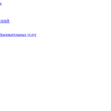
х
А
АНИЙ
бразовательных услуг