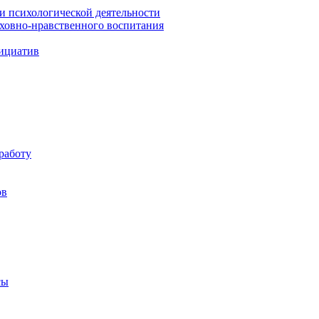
 и психологической деятельности
уховно-нравственного воспитания
ициатив
работу
ов
сы