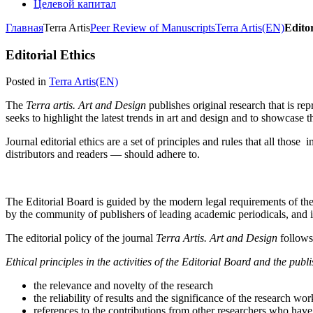
Целевой капитал
Главная
Terra Artis
Peer Review of Manuscripts
Terra Artis(EN)
Editor
Editorial Ethics
Posted in
Terra Artis(EN)
The
Terra artis. Art and Design
publishes original research that is re
seeks to highlight the latest trends in art and design and to showcase 
Journal editorial ethics are a set of principles and rules that all thos
distributors and readers — should adhere to.
The Editorial Board is guided by the modern legal requirements of the 
by the community of publishers of leading academic periodicals, and i
The editorial policy of the journal
Terra
Artis. Art and Design
follows
Ethical principles in the activities of the Editorial Board and the publ
the relevance and novelty of the research
the reliability of results and the significance of the research wor
references to the contributions from other researchers who hav