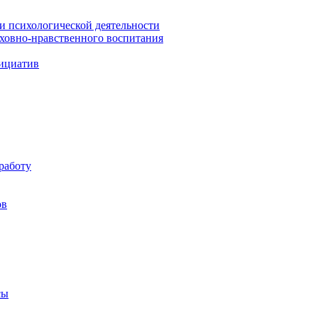
 и психологической деятельности
уховно-нравственного воспитания
ициатив
работу
ов
сы