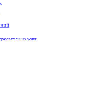
х
А
АНИЙ
бразовательных услуг