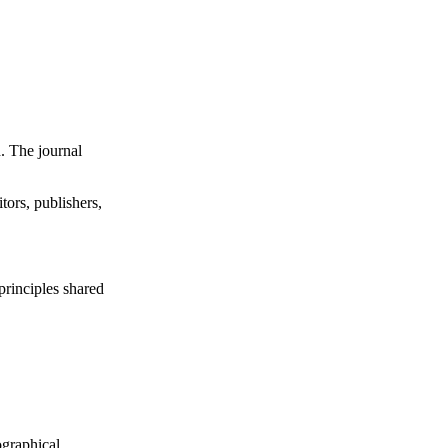
d. The journal
tors, publishers,
principles shared
.
ographical