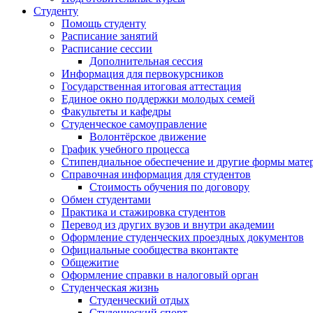
Студенту
Помощь студенту
Расписание занятий
Расписание сессии
Дополнительная сессия
Информация для первокурсников
Государственная итоговая аттестация
Единое окно поддержки молодых семей
Факультеты и кафедры
Студенческое самоуправление
Волонтёрское движение
График учебного процесса
Стипендиальное обеспечение и другие формы мате
Справочная информация для студентов
Cтоимость обучения по договору
Обмен студентами
Практика и стажировка студентов
Перевод из других вузов и внутри академии
Оформление студенческих проездных документов
Официальные сообщества вконтакте
Общежитие
Оформление справки в налоговый орган
Студенческая жизнь
Студенческий отдых
Студенческий спорт