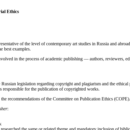
ial Ethics
presentative of the level of contemporary art studies in Russia and abroa
the best examples.
e involved in the process of academic publishing — authors, reviewers, edi
Russian legislation regarding copyright and plagiarism and the ethical 
s responsible for the publication of copyrighted works.
 the recommendations of the Committee on Publication Ethics (COPE)
isher
:
k
e researched the same or related theme and mandatory inclusion of bibli