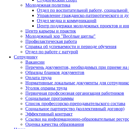
Молодежная политика
Отдел по воспитательной работе, социальной
Управление гражданско-патриотического и д
Отдел медиа и коммуникаций
Центр поддержки молодежных проектов и ин
Центр карьеры и практик
Молодежный хор "Весёлые щеглы"
Профилактическая работа
Справка об успеваемости и периоде обучения
Отдел по работе с натурой
Сотруднику
Вакансии
Перечень документов, необходимых при приеме на 
Образцы бланков документов
Оплата труда
Нормативные локальные документы для сотрудник
Уголок охраны труда
Первичная профсоюзная организация работников
Социальные программы
Список профессорско-преподавательского состава
Социальное партнерство (коллективный договор)
Эффективный контракт
Ссылки на информационно-образовательные ресур
Оценка качества образования