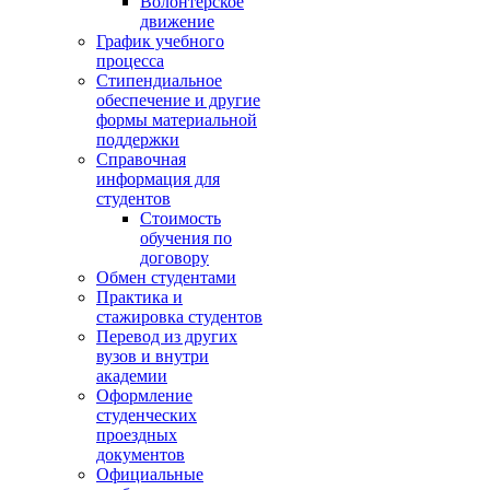
Волонтёрское
движение
График учебного
процесса
Стипендиальное
обеспечение и другие
формы материальной
поддержки
Справочная
информация для
студентов
Cтоимость
обучения по
договору
Обмен студентами
Практика и
стажировка студентов
Перевод из других
вузов и внутри
академии
Оформление
студенческих
проездных
документов
Официальные