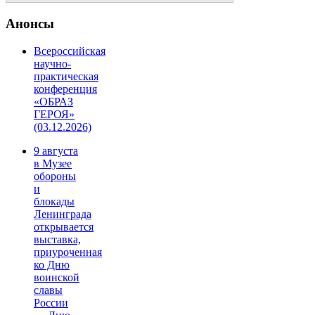
Анонсы
Всероссийская
научно-
практическая
конференция
«ОБРАЗ
ГЕРОЯ»
(03.12.2026)
9 августа
в Музее
обороны
и
блокады
Ленинграда
открывается
выставка,
приуроченная
ко Дню
воинской
славы
России