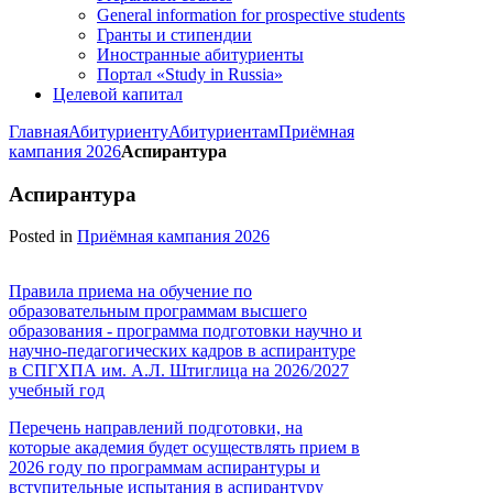
General information for prospective students
Гранты и стипендии
Иностранные абитуриенты
Портал «Study in Russia»
Целевой капитал
Главная
Абитуриенту
Абитуриентам
Приёмная
кампания 2026
Аспирантура
Аспирантура
Posted in
Приёмная кампания 2026
Правила приема на обучение по
образовательным программам высшего
образования - программа подготовки научно и
научно-педагогических кадров в аспирантуре
в СПГХПА им. А.Л. Штиглица на 2026/2027
учебный год
Перечень направлений подготовки, на
которые академия будет осуществлять прием в
2026 году по программам аспирантуры и
вступительные испытания в аспирантуру