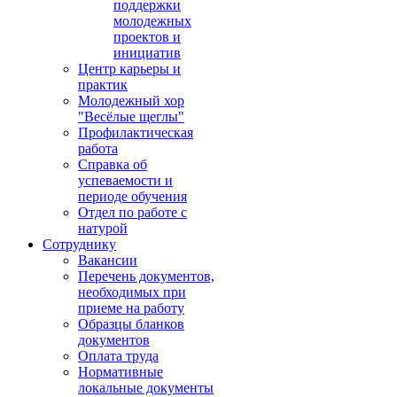
поддержки
молодежных
проектов и
инициатив
Центр карьеры и
практик
Молодежный хор
"Весёлые щеглы"
Профилактическая
работа
Справка об
успеваемости и
периоде обучения
Отдел по работе с
натурой
Сотруднику
Вакансии
Перечень документов,
необходимых при
приеме на работу
Образцы бланков
документов
Оплата труда
Нормативные
локальные документы