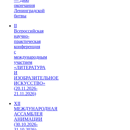
— Дню
окончания
Ленинградской
битвы
II
Всероссийская
научно-
практическая
конференция
с
международным
участием
«ЛИТЕРАТУРА
И
ИЗОБРАЗИТЕЛЬНОЕ
ИСКУССТВО»
(20.11.2026-
21.11.2026)
XII
МЕЖДУНАРОДНАЯ
АССАМБЛЕЯ
АНИМАЦИИ
(30.10.2026-
31.10.2026)