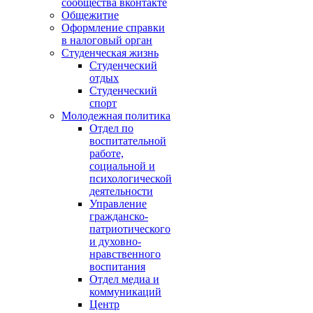
сообщества вконтакте
Общежитие
Оформление справки
в налоговый орган
Студенческая жизнь
Студенческий
отдых
Студенческий
спорт
Молодежная политика
Отдел по
воспитательной
работе,
социальной и
психологической
деятельности
Управление
гражданско-
патриотического
и духовно-
нравственного
воспитания
Отдел медиа и
коммуникаций
Центр