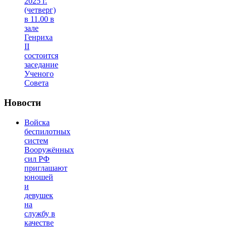
2025 г.
(четверг)
в 11.00 в
зале
Генриха
II
состоится
заседание
Ученого
Совета
Новости
Войска
беспилотных
систем
Вооружённых
сил РФ
приглашают
юношей
и
девушек
на
службу в
качестве