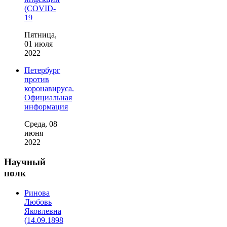
(COVID-
19
Пятница,
01 июля
2022
Петербург
против
коронавируса.
Официальная
информация
Среда, 08
июня
2022
Научный
полк
Ринова
Любовь
Яковлевна
(14.09.1898