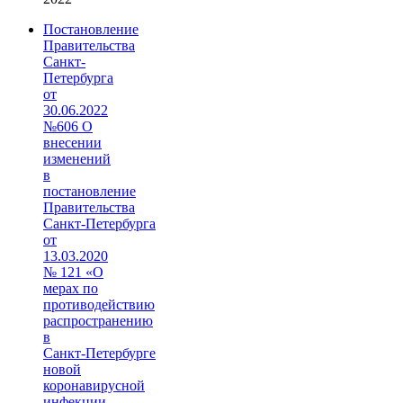
Постановление
Правительства
Санкт-
Петербурга
от
30.06.2022
№606 О
внесении
изменений
в
постановление
Правительства
Санкт‑Петербурга
от
13.03.2020
№ 121 «О
мерах по
противодействию
распространению
в
Санкт‑Петербурге
новой
коронавирусной
инфекции