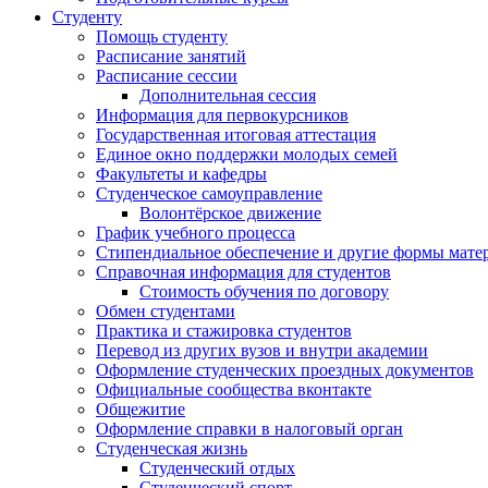
Студенту
Помощь студенту
Расписание занятий
Расписание сессии
Дополнительная сессия
Информация для первокурсников
Государственная итоговая аттестация
Единое окно поддержки молодых семей
Факультеты и кафедры
Студенческое самоуправление
Волонтёрское движение
График учебного процесса
Стипендиальное обеспечение и другие формы мате
Справочная информация для студентов
Cтоимость обучения по договору
Обмен студентами
Практика и стажировка студентов
Перевод из других вузов и внутри академии
Оформление студенческих проездных документов
Официальные сообщества вконтакте
Общежитие
Оформление справки в налоговый орган
Студенческая жизнь
Студенческий отдых
Студенческий спорт