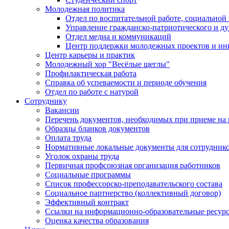
Молодежная политика
Отдел по воспитательной работе, социальной
Управление гражданско-патриотического и д
Отдел медиа и коммуникаций
Центр поддержки молодежных проектов и ин
Центр карьеры и практик
Молодежный хор "Весёлые щеглы"
Профилактическая работа
Справка об успеваемости и периоде обучения
Отдел по работе с натурой
Сотруднику
Вакансии
Перечень документов, необходимых при приеме на 
Образцы бланков документов
Оплата труда
Нормативные локальные документы для сотрудник
Уголок охраны труда
Первичная профсоюзная организация работников
Социальные программы
Список профессорско-преподавательского состава
Социальное партнерство (коллективный договор)
Эффективный контракт
Ссылки на информационно-образовательные ресур
Оценка качества образования