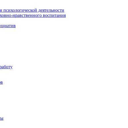
 и психологической деятельности
уховно-нравственного воспитания
ициатив
работу
ов
сы