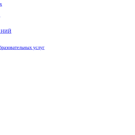
х
А
АНИЙ
бразовательных услуг