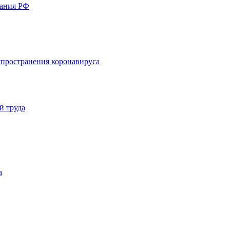
вания РФ
пространения коронавируса
й труда
а