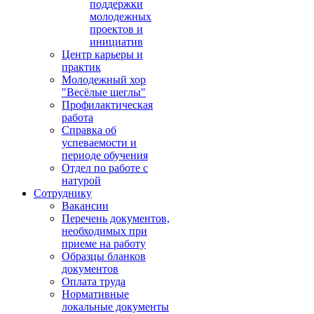
поддержки
молодежных
проектов и
инициатив
Центр карьеры и
практик
Молодежный хор
"Весёлые щеглы"
Профилактическая
работа
Справка об
успеваемости и
периоде обучения
Отдел по работе с
натурой
Сотруднику
Вакансии
Перечень документов,
необходимых при
приеме на работу
Образцы бланков
документов
Оплата труда
Нормативные
локальные документы