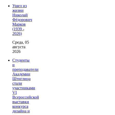
Ушел из
жизни
Николай
Фёдорович
Марков
(1939 -
2026)
Среда, 05
августа
2026
Студенты
и
преподаватели
Академии
Штиглица
стали
участниками
VI
Всероссийской
выставки
конкурса
дизайна и