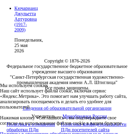
Кючарианц
Джульетта
Артуровна
(1917-
2009)
Понедельник,
25 мая
2026
Copyright © 1876-2026
Федеральное государственное бюджетное образовательное
учреждение высшего образования
"Санкт-Петербургская государственная художественно-
промышленная академия имени А.Л. Штиглица"
Мы используем cookies
Все права защищены.
Наш сайт использует файлы cookie, включая сервис
«Яндекс.Метрика». Это помогает нам улучшать работу сайта,
анализировать посещаемость и делать его удобнее для
пользователей.
Сведения об образовательной организации
Учредитель —
Минобрнауки России
Нажимая кнопку «Соглашаюсь», вы подтверждаете свое
согласие на использование файлов cookie в вашем браузере.
Политика в отношении
Политика конфиденциальности
обработки ПДн
ПДн посетителей сайта
Политика в отношении обработки персональных данных