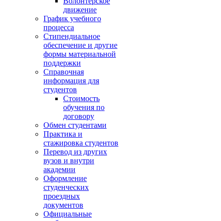
Волонтёрское
движение
График учебного
процесса
Стипендиальное
обеспечение и другие
формы материальной
поддержки
Справочная
информация для
студентов
Cтоимость
обучения по
договору
Обмен студентами
Практика и
стажировка студентов
Перевод из других
вузов и внутри
академии
Оформление
студенческих
проездных
документов
Официальные