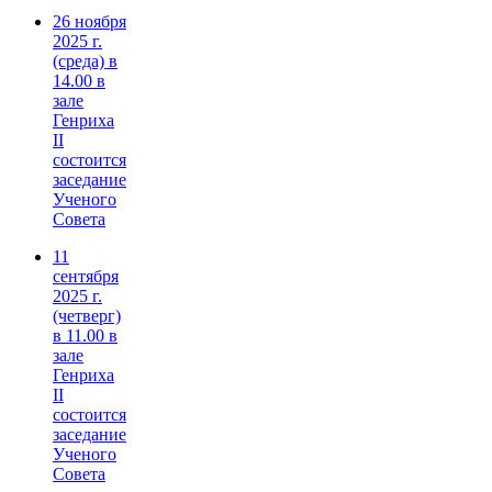
26 ноября
2025 г.
(среда) в
14.00 в
зале
Генриха
II
состоится
заседание
Ученого
Совета
11
сентября
2025 г.
(четверг)
в 11.00 в
зале
Генриха
II
состоится
заседание
Ученого
Совета