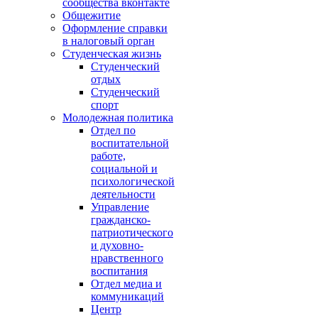
сообщества вконтакте
Общежитие
Оформление справки
в налоговый орган
Студенческая жизнь
Студенческий
отдых
Студенческий
спорт
Молодежная политика
Отдел по
воспитательной
работе,
социальной и
психологической
деятельности
Управление
гражданско-
патриотического
и духовно-
нравственного
воспитания
Отдел медиа и
коммуникаций
Центр