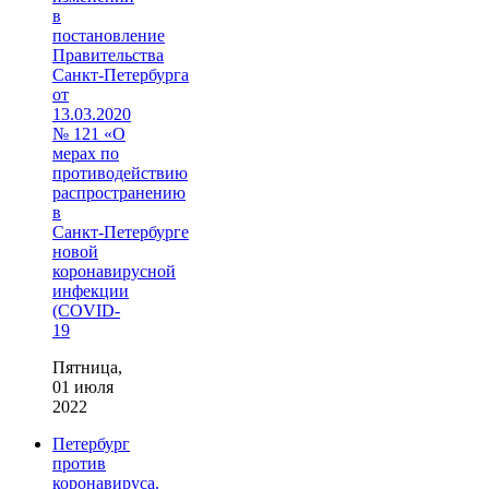
в
постановление
Правительства
Санкт‑Петербурга
от
13.03.2020
№ 121 «О
мерах по
противодействию
распространению
в
Санкт‑Петербурге
новой
коронавирусной
инфекции
(COVID-
19
Пятница,
01 июля
2022
Петербург
против
коронавируса.