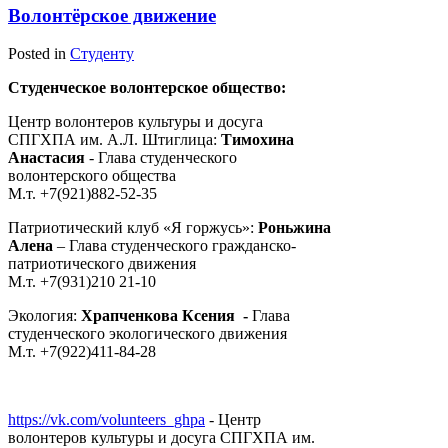
Волонтёрское движение
Posted in
Студенту
Студенческое волонтерское общество:
Центр волонтеров культуры и досуга
СПГХПА им. А.Л. Штиглица:
Тимохина
Анастасия
- Глава студенческого
волонтерского общества
М.т. +7(921)882-52-35
Патриотический клуб «Я горжусь»:
Роньжина
Алена
– Глава студенческого гражданско-
патриотического движения
М.т. +7(931)210 21-10
Экология:
Храпченкова Ксения -
Глава
студенческого экологического движения
М.т. +7(922)411-84-28
https://vk.com/volunteers_ghpa
- Центр
волонтеров культуры и досуга СПГХПА им.