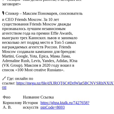
заговорят»
🎙️ Спикер – Максим Пономарев, сооснователь
и СЕО Friends Moscow. За 10 лет
существования Friends Moscow дважды
признавалось лучшим независимым
агентством года на премии Effie Awards,
выиграло трех Каннских львов и занимало
несколько лет подряд место в Топ-5 самых
награждаемых агентств России. Friends
Moscow создавали кампании для брендов:
Martini, Google, Yota, Epica, Мама Лама,
Adrenaline Rush, Levis, Yandex, Adidas, Юла
(VK Group). Максим в 2020 году вошел в
список «100 Most creative Russians».
🔗 Где: онлайн по
ссылке:
https://mega.nz/file/dXJRQT6C#DrlWlat5BCNVSRhNX
0lI
Фио
Название
Ссылка
Корнилову
История
https://ghpa.ktalk.ru/7427658?
А. В.
искусств
pinCode=8693